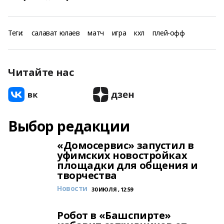
Теги:
салават юлаев
матч
игра
кхл
плей-офф
Читайте нас
Выбор редакции
«Домосервис» запустил в
уфимских новостройках
площадки для общения и
творчества
Новости
30 ИЮЛЯ , 12:59
Робот в «Башспирте»