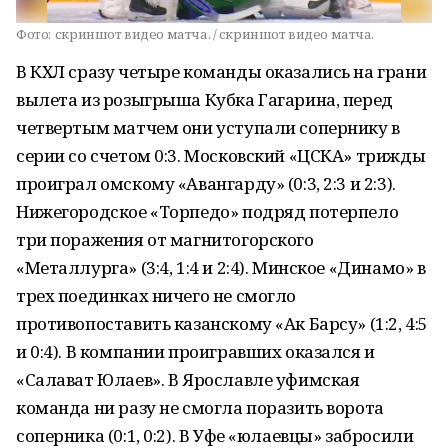
Фото:
скриншот видео матча. / скриншот видео матча.
В КХЛ сразу четыре команды оказались на грани
вылета из розыгрыша Кубка Гагарина, перед
четвертым матчем они уступали сопернику в
серии со счетом 0:3. Московский «ЦСКА» трижды
проиграл омскому «Авангарду» (0:3, 2:3 и 2:3).
Нижегородское «Торпедо» подряд потерпело
три поражения от магнитогорского
«Металлурга» (3:4, 1:4 и 2:4). Минское «Динамо» в
трех поединках ничего не смогло
противопоставить казанскому «Ак Барсу» (1:2, 4:5
и 0:4). В компании проигравших оказался и
«Салават Юлаев». В Ярославле уфимская
команда ни разу не смогла поразить ворота
соперника (0:1, 0:2). В Уфе «юлаевцы» забросили