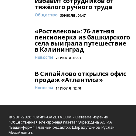
избавит сотрудников от
тяжёлого ручного труда
Общество
30 ИЮЛЯ , 04:47
«Ростелеком»: 76-летняя
пенсионерка из башкирского
села выиграла путешествие
в Калининград
Новости
28 ИЮЛЯ , 05:53
В Сипайлово открылся офис
продаж «Атлантиса»
Новости
14 ИЮЛЯ , 12:40
© 2011-2026 "Сайт I-GAZETA.COM - Сетевое издание
"Общественная электронная газета" учреждена АО ИА
"Башинформ". Главный редактор: Шарафутдинов Руслан
Михайлович.