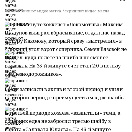
Фото:
скриншот видео матча. / скриншот видео матча.
На 34-й минуте хоккеист «Локомотива» Максим
Шалунов выиграл вбрасывание, отдал пас назад
Артуру Каюмову, который сразу «выстрелил» в
ближний угол ворот соперника. Семен Вязовой не
увидел, куда полетела шайба и не смог ее
отразить. На 35-й минуте счет стал 2:0 в пользу
«железнодорожников».
Гости записали в актив и второй период и ушли
на второй период с преимуществом в две шайбы.
В третьей периоде хозяева «взвинтили» темп, а
соперник едва не забросил третью шайбу в
ворота «Салавата Юлаева». На 46-й минуте