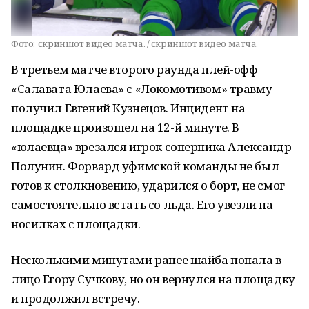
Фото:
скриншот видео матча. / скриншот видео матча.
В третьем матче второго раунда плей-офф
«Салавата Юлаева» с «Локомотивом» травму
получил Евгений Кузнецов. Инцидент на
площадке произошел на 12-й минуте. В
«юлаевца» врезался игрок соперника Александр
Полунин. Форвард уфимской команды не был
готов к столкновению, ударился о борт, не смог
самостоятельно встать со льда. Его увезли на
носилках с площадки.
Несколькими минутами ранее шайба попала в
лицо Егору Сучкову, но он вернулся на площадку
и продолжил встречу.