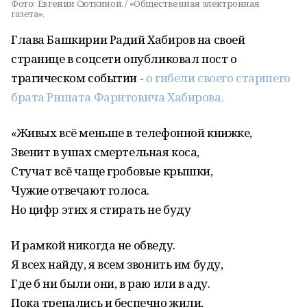
Фото:
Евгении Сюткиной. / «Общественная электронная
газета».
Глава Башкирии Радий Хабиров на своей
странице в соцсети опубликовал пост о
трагическом событии -
о гибели своего старшего
брата Ришата Фаритовича Хабирова.
«Живых всё меньше в телефонной книжке,
Звенит в ушах смертельная коса,
Стучат всё чаще гробовые крышки,
Чужие отвечают голоса.
Но цифр этих я стирать не буду
И рамкой никогда не обведу.
Я всех найду, я всем звонить им буду,
Где б ни были они, в раю или в аду.
Пока трепались и беспечно жили,