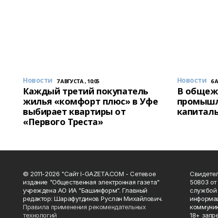
Новости
Новости
7 АВГУСТА , 10:05
6 
Каждый третий покупатель
В общеж
жилья «комфорт плюс» в Уфе
промышл
выбирает квартиры от
капитал
«Первого Треста»
© 2011-2026 "Сайт I-GAZETA.COM - Сетевое
Свидете
издание "Общественная электронная газета"
50803 от
учреждена АО ИА "Башинформ". Главный
службой 
редактор: Шарафутдинов Руслан Михайлович.
информац
Правила применения рекомендательных
коммуник
технологий
18+ запр