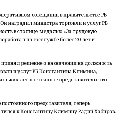
оперативном совещании в правительстве РБ
 Он наградил министра торговли и услуг РБ
ость в столице, медалью «За трудовую
роработал на госслужбе более 20 лет и
о принял решение о назначении на должность
овли и услуг РБ Константина Климина,
кольких лет постоянное представительство
 постоянного представителя, теперь
атился к Константину Климину Радий Хабиров.