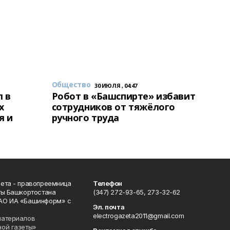
Общество
30 ИЮЛЯ , 04:47
 в
Робот в «Башспирте» избавит
х
сотрудников от тяжёлого
я и
ручного труда
ета - правопреемница
Телефон
ты Башкортостана
(347) 272-93-65, 273-32-62
АО ИА «Башинформ» с
Эл. почта
electrogazeta2011@gmail.com
материалов
ной газеты»