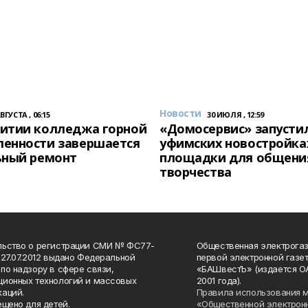
Новости
АВГУСТА , 06:15
30 ИЮЛЯ , 12:59
итии колледжа горной
«Домосервис» запустил
енности завершается
уфимских новостройка
ьный ремонт
площадки для общени
творчества
льство о регистрации СМИ № ФС77-
Общественная электрогаз
 27.07.2012 выдано Федеральной
первой электронной газе
по надзору в сфере связи,
«БАШвестЪ» (издается О
ионных технологий и массовых
2001 года).
аций.
Правила использования 
ещено для детей.
«Общественной электрон