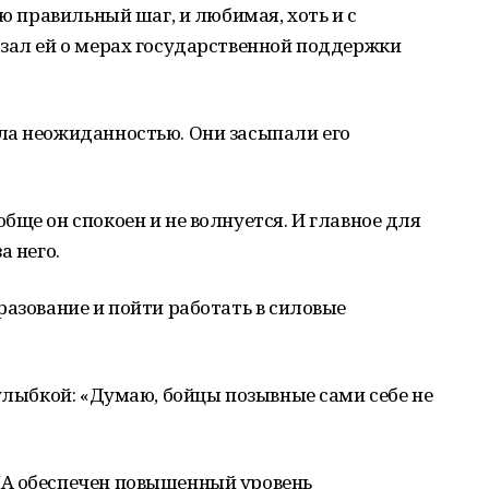
аю правильный шаг, и любимая, хоть и с
азал ей о мерах государственной поддержки
ла неожиданностью. Они засыпали его
бще он спокоен и не волнуется. И главное для
а него.
разование и пойти работать в силовые
 улыбкой: «Думаю, бойцы позывные сами себе не
ЛА обеспечен повышенный уровень