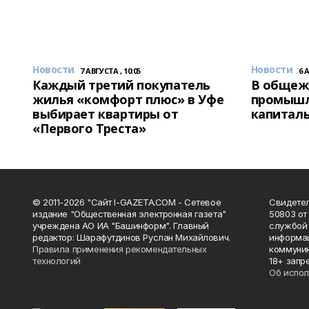
Новости
Новости
7 АВГУСТА , 10:05
6 
Каждый третий покупатель
В общеж
жилья «комфорт плюс» в Уфе
промышл
выбирает квартиры от
капитал
«Первого Треста»
© 2011-2026 "Сайт I-GAZETA.COM - Сетевое
Свидете
издание "Общественная электронная газета"
50803 от
учреждена АО ИА "Башинформ". Главный
службой 
редактор: Шарафутдинов Руслан Михайлович.
информац
Правила применения рекомендательных
коммуник
технологий
18+ запр
Об испол