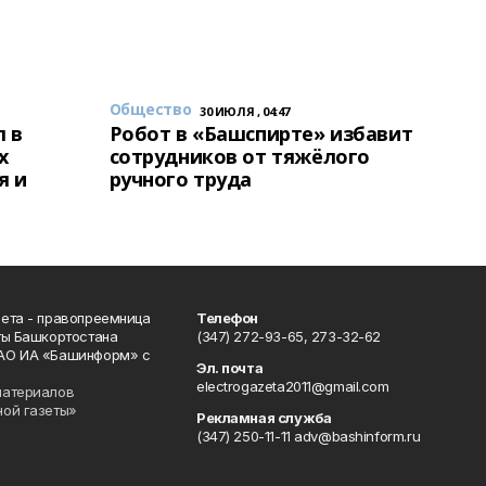
Общество
30 ИЮЛЯ , 04:47
 в
Робот в «Башспирте» избавит
х
сотрудников от тяжёлого
я и
ручного труда
ета - правопреемница
Телефон
ты Башкортостана
(347) 272-93-65, 273-32-62
АО ИА «Башинформ» с
Эл. почта
electrogazeta2011@gmail.com
материалов
ной газеты»
Рекламная служба
(347) 250-11-11 adv@bashinform.ru