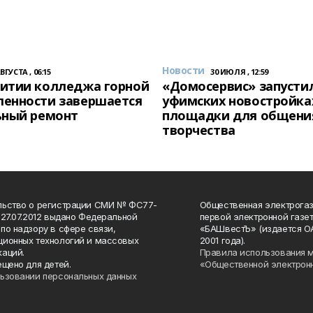
Новости
АВГУСТА , 06:15
30 ИЮЛЯ , 12:59
итии колледжа горной
«Домосервис» запустил
енности завершается
уфимских новостройка
ьный ремонт
площадки для общени
творчества
льство о регистрации СМИ № ФС77-
Общественная электрогаз
 27.07.2012 выдано Федеральной
первой электронной газе
по надзору в сфере связи,
«БАШвестЪ» (издается О
ионных технологий и массовых
2001 года).
аций.
Правила использования 
ещено для детей.
«Общественной электрон
ьзовании персональных данных