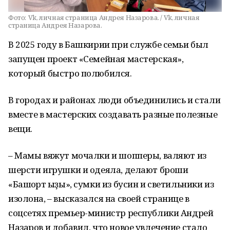
Фото:
Vk, личная страница Андрея Назарова. / Vk, личная
страница Андрея Назарова.
В 2025 году в Башкирии при службе семьи был
запущен проект «Семейная мастерская»,
который быстро полюбился.
В городах и районах люди объединились и стали
вместе в мастерских создавать разные полезные
вещи.
– Мамы вяжут мочалки и шопперы, валяют из
шерсти игрушки и одеяла, делают броши
«Башҡорт ҡыҙы», сумки из бусин и светильники из
изолона, – высказался на своей странице в
соцсетях премьер-министр республики Андрей
Назаров и добавил, что новое увлечение стало