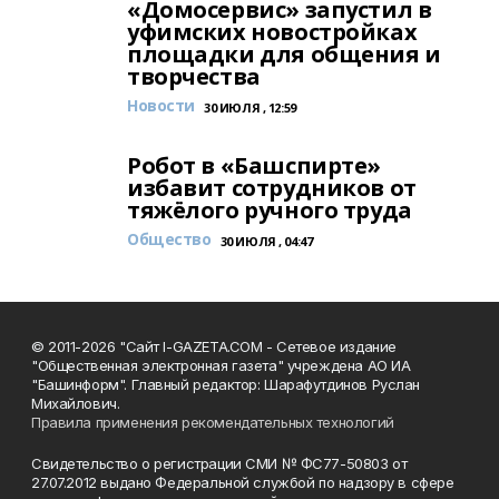
«Домосервис» запустил в
уфимских новостройках
площадки для общения и
творчества
Новости
30 ИЮЛЯ , 12:59
Робот в «Башспирте»
избавит сотрудников от
тяжёлого ручного труда
Общество
30 ИЮЛЯ , 04:47
© 2011-2026 "Сайт I-GAZETA.COM - Сетевое издание
"Общественная электронная газета" учреждена АО ИА
"Башинформ". Главный редактор: Шарафутдинов Руслан
Михайлович.
Правила применения рекомендательных технологий
Свидетельство о регистрации СМИ № ФС77-50803 от
27.07.2012 выдано Федеральной службой по надзору в сфере