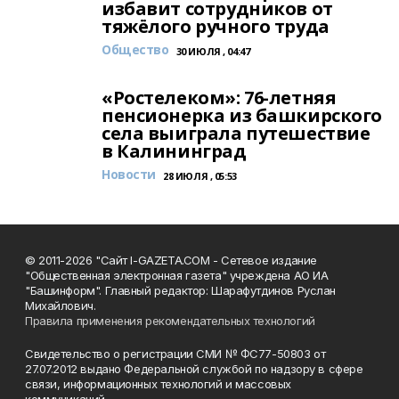
избавит сотрудников от
тяжёлого ручного труда
Общество
30 ИЮЛЯ , 04:47
«Ростелеком»: 76-летняя
пенсионерка из башкирского
села выиграла путешествие
в Калининград
Новости
28 ИЮЛЯ , 05:53
© 2011-2026 "Сайт I-GAZETA.COM - Сетевое издание
"Общественная электронная газета" учреждена АО ИА
"Башинформ". Главный редактор: Шарафутдинов Руслан
Михайлович.
Правила применения рекомендательных технологий
Свидетельство о регистрации СМИ № ФС77-50803 от
27.07.2012 выдано Федеральной службой по надзору в сфере
связи, информационных технологий и массовых