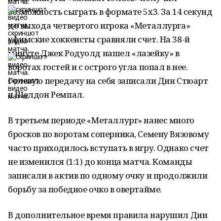
возможность сыграть в формате 5х3. За 14 секунд
до выхода четвертого игрока «Металлурга»
уфимские хоккеисты сравняли счет. На 38-й
минуте Джек Родуолд нашел «лазейку» в
воротах гостей и с острого угла попал в нее.
Голевую передачу на себя записали Дин Стюарт
и Шелдон Ремпал.
В третьем периоде «Металлург» нанес много
бросков по воротам соперника, Семену Вязовому
часто приходилось вступать в игру. Однако счет
не изменился (1:1) до конца матча. Команды
записали в актив по одному очку и продолжили
борьбу за победное очко в овертайме.
В дополнительное время правила нарушил Дин