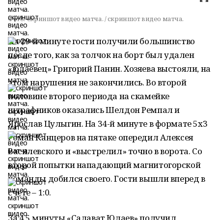
Фото:
скриншот видео матча. / скриншот видео матча.
На 29-й минуте гости получили большинство
после того, как за толчок на борт был удален
«юлаевец» Григорий Панин. Хозяева выстояли, на
этом нарушения не закончились. Во второй
половине второго периода на скамейке
штрафников оказались Шелдон Ремпал и
Ярослав Цулыгин. На 34-й минуте в формате 5х3
Роман Канцеров на пятаке опередил Алексея
Василевского и «выстрелил» точно в ворота. Со
второй попытки нападающий магнитогорской
команды добился своего. Гости вышли вперед в
счете – 1:0.
За 4,5 минуты «Салават Юлаев» получил