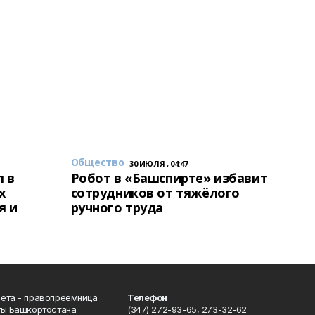
Общество
30 ИЮЛЯ , 04:47
 в
Робот в «Башспирте» избавит
х
сотрудников от тяжёлого
я и
ручного труда
ета - правопреемница
Телефон
ты Башкортостана
(347) 272-93-65, 273-32-62