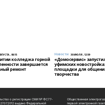
Новости
АВГУСТА , 06:15
30 ИЮЛЯ , 12:59
итии колледжа горной
«Домосервис» запустил
енности завершается
уфимских новостройка
ьный ремонт
площадки для общени
творчества
льство о регистрации СМИ № ФС77-
Общественная электрогаз
 27.07.2012 выдано Федеральной
первой электронной газе