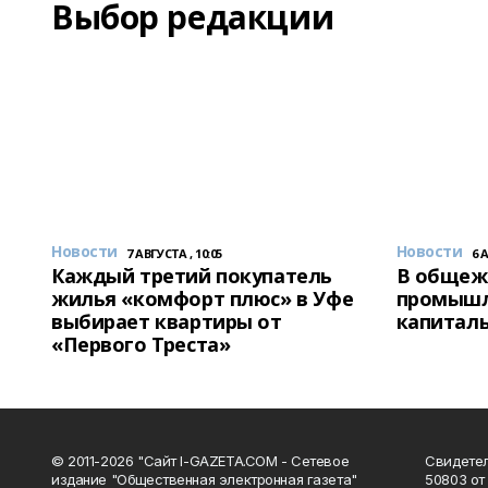
Выбор редакции
Новости
Новости
7 АВГУСТА , 10:05
6 
Каждый третий покупатель
В общеж
жилья «комфорт плюс» в Уфе
промышл
выбирает квартиры от
капитал
«Первого Треста»
© 2011-2026 "Сайт I-GAZETA.COM - Сетевое
Свидете
издание "Общественная электронная газета"
50803 от