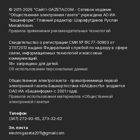
© 2011-2026 "Сайт I-GAZETA.COM - Сетевое издание
"Общественная электронная газета" учреждена АО ИА
"Башинформ". Главный редактор: Шарафутдинов Руслан
Михайлович.
Правила применения рекомендательных технологий
Свидетельство о регистрации СМИ № ФС77-50803 от
27.07.2012 выдано Федеральной службой по надзору в сфере
связи, информационных технологий и массовых
коммуникаций.
18+ запрещено для детей.
Об использовании персональных данных
Общественная электрогазета - правопреемница первой
электронной газеты Башкортостана «БАШвестЪ» (издается
ОАО ИА «Башинформ» с 2001 года).
Правила использования материалов «Общественной
электронной газеты»
Телефон
(347) 272-93-65, 273-32-62
Эл. почта
electrogazeta2011@gmail.com