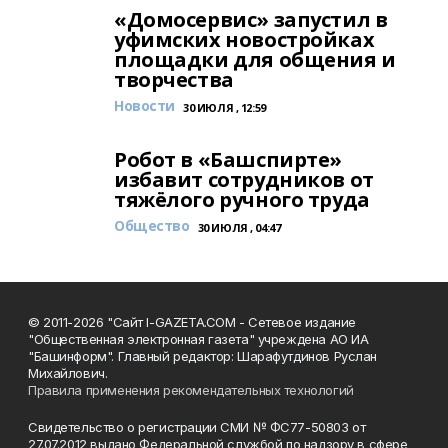
«Домосервис» запустил в
уфимских новостройках
площадки для общения и
творчества
Новости
30 ИЮЛЯ , 12:59
Робот в «Башспирте»
избавит сотрудников от
тяжёлого ручного труда
Общество
30 ИЮЛЯ , 04:47
© 2011-2026 "Сайт I-GAZETA.COM - Сетевое издание
"Общественная электронная газета" учреждена АО ИА
"Башинформ". Главный редактор: Шарафутдинов Руслан
Михайлович.
Правила применения рекомендательных технологий
Свидетельство о регистрации СМИ № ФС77-50803 от
27.07.2012 выдано Федеральной службой по надзору в сфере