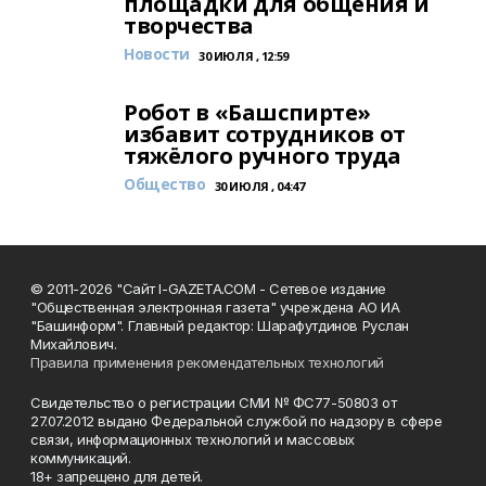
площадки для общения и
творчества
Новости
30 ИЮЛЯ , 12:59
Робот в «Башспирте»
избавит сотрудников от
тяжёлого ручного труда
Общество
30 ИЮЛЯ , 04:47
© 2011-2026 "Сайт I-GAZETA.COM - Сетевое издание
"Общественная электронная газета" учреждена АО ИА
"Башинформ". Главный редактор: Шарафутдинов Руслан
Михайлович.
Правила применения рекомендательных технологий
Свидетельство о регистрации СМИ № ФС77-50803 от
27.07.2012 выдано Федеральной службой по надзору в сфере
связи, информационных технологий и массовых
коммуникаций.
18+ запрещено для детей.