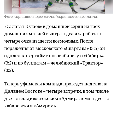
Фото:
скриншот видео матча. / скриншот видео матча.
«Салават Юлаев» в домашней серии из трех
домашних матчей выиграл два и заработал
четыре очка из шести возможных. После
поражения от московского «Спартака» (3:5) он
одолел в овертайме новосибирскую «Сибирь»
(3:2) и по буллитам – челябинский «Трактор»
(3:2).
Теперь уфимская команда проведет неделю на
Дальнем Востоке – четыре встречи, в том числе
две – с владивостокским «Адмиралом» и две – с
хабаровским «Амуром».