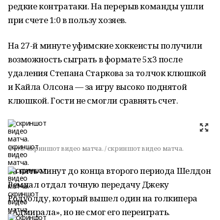
редкие контратаки. На перерыв команды ушли
при счете 1:0 в пользу хозяев.
На 27-й минуте уфимские хоккеисты получили
возможность сыграть в формате 5х3 после
удаления Степана Старкова за толчок клюшкой
и Кайла Олсона — за игру высоко поднятой
клюшкой. Гости не смогли сравнять счет.
Фото:
скриншот видео матча. / скриншот видео матча.
За пять минут до конца второго периода Шелдон
Ремпал отдал точную передачу Джеку
Родуолду, который вышел один на голкипера
«Адмирала», но не смог его переиграть.