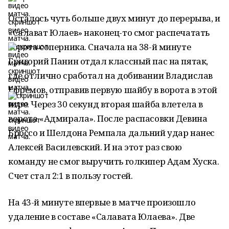
Осталось чуть больше двух минут до перерыва, и
«Салават Юлаев» наконец-то смог распечатать
ворота соперника. Сначала на 38-й минуте
Григорий Панин отдал классный пас на пятак,
где отлично сработал на добивании Владислав
Ефремов, отправив первую шайбу в ворота в этой
игре. Через 30 секунд вторая шайба влетела в
ворота «Адмирала». После распасовки Девина
Броссо и Шелдона Ремпала дальний удар нанес
Алексей Василевский. И на этот раз свою
команду не смог выручить голкипер Адам Хуска.
Счет стал 2:1 в пользу гостей.
На 43-й минуте впервые в матче произошло
удаление в составе «Салавата Юлаева». Две