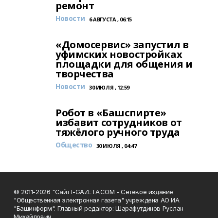
ремонт
Новости
6 АВГУСТА , 06:15
«Домосервис» запустил в
уфимских новостройках
площадки для общения и
творчества
Новости
30 ИЮЛЯ , 12:59
Робот в «Башспирте»
избавит сотрудников от
тяжёлого ручного труда
Общество
30 ИЮЛЯ , 04:47
© 2011-2026 "Сайт I-GAZETA.COM - Сетевое издание
"Общественная электронная газета" учреждена АО ИА
"Башинформ". Главный редактор: Шарафутдинов Руслан
Михайлович.