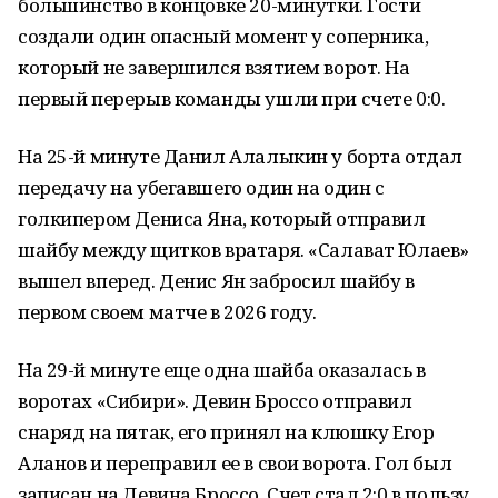
большинство в концовке 20-минутки. Гости
создали один опасный момент у соперника,
который не завершился взятием ворот. На
первый перерыв команды ушли при счете 0:0.
На 25-й минуте Данил Алалыкин у борта отдал
передачу на убегавшего один на один с
голкипером Дениса Яна, который отправил
шайбу между щитков вратаря. «Салават Юлаев»
вышел вперед. Денис Ян забросил шайбу в
первом своем матче в 2026 году.
На 29-й минуте еще одна шайба оказалась в
воротах «Сибири». Девин Броссо отправил
снаряд на пятак, его принял на клюшку Егор
Аланов и переправил ее в свои ворота. Гол был
записан на Девина Броссо. Счет стал 2:0 в пользу