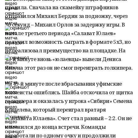
правила. Сначала на скамейку штрафников
отправился Михаил Бердин за подножку, через
30 секунд – Михаил Орлов за задержку игры. В
начале третьего периода «Салават Юлаев»
получил возможность сыграть в формате 5х3, но
не реализовал преимущество на площадке. На
43-й минуте вновь «юлаевцы» вывели Дениса
Яна, на этот раз он не смог переиграть голкипера.
На 49-й минуте после вбрасывания уфимские
хоккеисты ошиблись. Шайба отскочила от щитка
голкипера и оказалась у игрока «Сибири» Семена
Кошелева, который переиграл вратаря
«Салавата Юлаева». Счет стал равный – 2:2. Он не
изменился до конца встречи. Команды
заработали по одному очку и продолжили