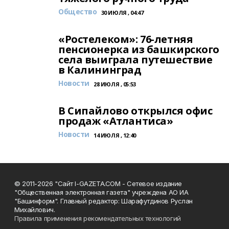
Общество
30 ИЮЛЯ , 04:47
«Ростелеком»: 76-летняя
пенсионерка из башкирского
села выиграла путешествие
в Калининград
Новости
28 ИЮЛЯ , 05:53
В Сипайлово открылся офис
продаж «Атлантиса»
Новости
14 ИЮЛЯ , 12:40
© 2011-2026 "Сайт I-GAZETA.COM - Сетевое издание
"Общественная электронная газета" учреждена АО ИА
"Башинформ". Главный редактор: Шарафутдинов Руслан
Михайлович.
Правила применения рекомендательных технологий