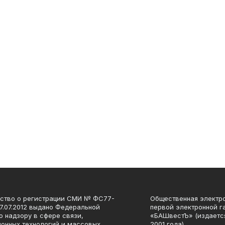
ство о регистрации СМИ № ФС77-
Общественная электро
27.07.2012 выдано Федеральной
первой электронной г
о надзору в сфере связи,
«БАШвестЪ» (издаетс
онных технологий и массовых
2001 года).