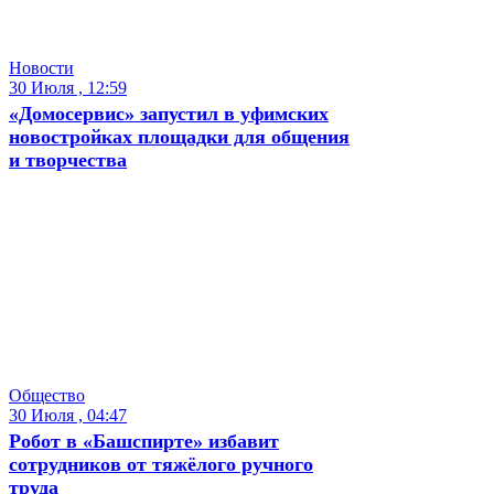
Новости
30 Июля , 12:59
«Домосервис» запустил в уфимских
новостройках площадки для общения
и творчества
Общество
30 Июля , 04:47
Робот в «Башспирте» избавит
сотрудников от тяжёлого ручного
труда