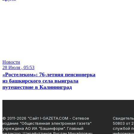
Новости
28 Июля , 05:53
«Ростелеком»: 76-летняя пенсионерка
из башкирского села выиграла
путешествие в Калининград
© 2011-2026 "Сайт I-GAZETA.COM - Сетевое
Свидетель
издание "Общественная электронная газета"
50803 от 
учреждена АО ИА "Башинформ". Главный
службой п
редактор: Шарафутдинов Руслан Михайлович.
информаци