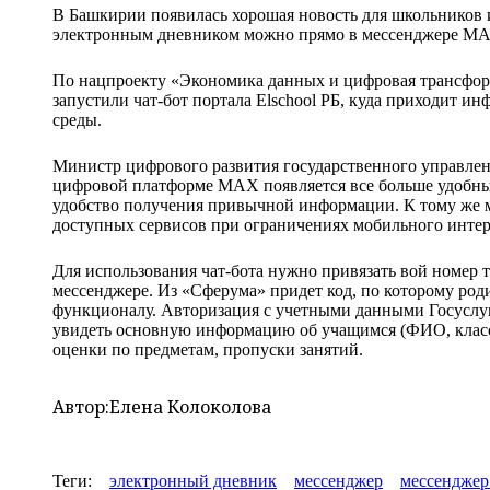
В Башкирии появилась хорошая новость для школьников и
электронным дневником можно прямо в мессенджере M
По нацпроекту «Экономика данных и цифровая трансфор
запустили чат-бот портала Elschool РБ, куда приходит и
среды.
Министр цифрового развития государственного управлен
цифровой платформе MAX появляется все больше удобны
удобство получения привычной информации. К тому же м
доступных сервисов при ограничениях мобильного инте
Для использования чат-бота нужно привязать вой номер 
мессенджере. Из «Сферума» придет код, по которому род
функционалу. Авторизация с учетными данными Госуслуг 
увидеть основную информацию об учащимся (ФИО, класс,
оценки по предметам, пропуски занятий.
Автор:
Елена Колоколова
Теги:
электронный дневник
мессенджер
мессенджер