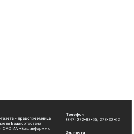
Телефон
газета - правопреемница
(347) 272-93-65, 273-32-62
азеты Башкортостана
я ОАО ИА «Башинформ» с
Эл. почта