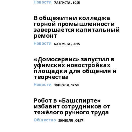
Новости
7 АВГУСТА , 10:05
В общежитии колледжа
горной промышленности
завершается капитальный
ремонт
Новости
6 АВГУСТА , 06:15
«Домосервис» запустил в
уфимских новостройках
площадки для общения и
творчества
Новости
30 ИЮЛЯ , 12:59
Робот в «Башспирте»
избавит сотрудников от
тяжёлого ручного труда
Общество
30 ИЮЛЯ , 04:47