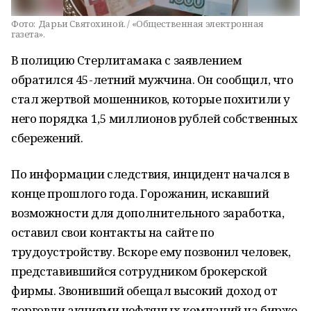
Фото:
Дарьи Святохиной. / «Общественная электронная
газета».
В полицию Стерлитамака с заявлением
обратился 45-летний мужчина. Он сообщил, что
стал жертвой мошенников, которые похитили у
него порядка 1,5 миллионов рублей собственных
сбережений.
По информации следствия, инцидент начался в
конце прошлого года. Горожанин, искавший
возможности для дополнительного заработка,
оставил свои контакты на сайте по
трудоустройству. Вскоре ему позвонил человек,
представившийся сотрудником брокерской
фирмы. Звонивший обещал высокий доход от
торговли акциями нефтяных компаний на бирже.