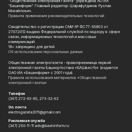
"Общественная электронная газета" учреждена АО ИА
"Башинформ". Главный редактор: Шарафутдинов Руслан
Михайлович.
Правила применения рекомендательных технологий
Свидетельство о регистрации СМИ № ФС77-50803 от
27.07.2012 выдано Федеральной службой по надзору в сфере
связи, информационных технологий и массовых
коммуникаций.
18+ запрещено для детей.
Об использовании персональных данных
Общественная электрогазета - правопреемница первой
электронной газеты Башкортостана «БАШвестЪ» (издается
ОАО ИА «Башинформ» с 2001 года).
Правила использования материалов «Общественной
электронной газеты»
Телефон
(347) 272-93-65, 273-32-62
Эл. почта
electrogazeta2011@gmail.com
Рекламная служба
(347) 250-11-11 adv@bashinform.ru