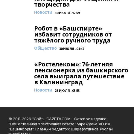
творчества
Новости
30 ИЮЛЯ , 12:59
Робот в «Башспирте»
избавит сотрудников от
тяжёлого ручного труда
Общество
30 ИЮЛЯ , 04:47
«Ростелеком»: 76-летняя
пенсионерка из башкирского
села выиграла путешествие
в Калининград
Новости
28 ИЮЛЯ , 05:53
© 2011-2026 "Сайт I-GAZETA.COM - Сетевое издание
"Общественная электронная газета" учреждена АО ИА
"Башинформ". Главный редактор: Шарафутдинов Руслан