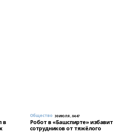
Общество
30 ИЮЛЯ , 04:47
 в
Робот в «Башспирте» избавит
х
сотрудников от тяжёлого