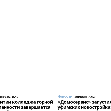
Новости
АВГУСТА , 06:15
30 ИЮЛЯ , 12:59
итии колледжа горной
«Домосервис» запустил
енности завершается
уфимских новостройка