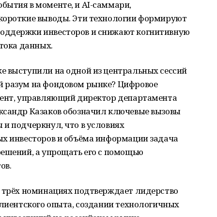
бытия в моменте, и AI-саммари,
короткие выводы. Эти технологии формируют
оддержки инвесторов и снижают когнитивную
отока данных.
е выступили на одной из центральных сессий
й разум на фондовом рынке? Цифровое
дент, управляющий директор департамента
ксандр Казаков обозначил ключевые вызовы
и подчеркнул, что в условиях
ых инвесторов и объёма информации задача
решений, а упрощать его с помощью
ов.
в трёх номинациях подтверждает лидерство
клиентского опыта, создании технологичных