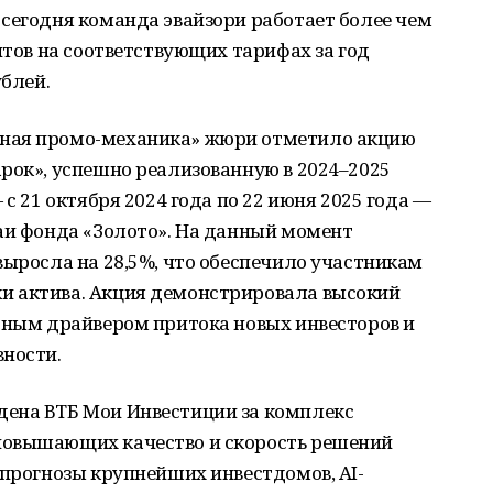
сегодня команда эвайзори работает более чем
нтов на соответствующих тарифах за год
ублей.
ная промо-механика» жюри отметило акцию
рок», успешно реализованную в 2024–2025
 с 21 октября 2024 года по 22 июня 2025 года —
аи фонда «Золото». На данный момент
выросла на 28,5%, что обеспечило участникам
и актива. Акция демонстрировала высокий
етным драйвером притока новых инвесторов и
вности.
ена ВТБ Мои Инвестиции за комплекс
повышающих качество и скорость решений
-прогнозы крупнейших инвестдомов, AI-