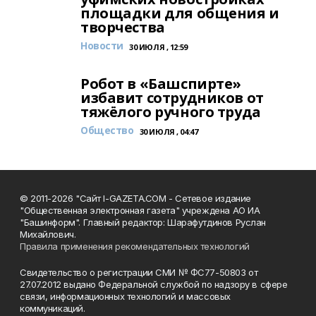
площадки для общения и
творчества
Новости
30 ИЮЛЯ , 12:59
Робот в «Башспирте»
избавит сотрудников от
тяжёлого ручного труда
Общество
30 ИЮЛЯ , 04:47
© 2011-2026 "Сайт I-GAZETA.COM - Сетевое издание
"Общественная электронная газета" учреждена АО ИА
"Башинформ". Главный редактор: Шарафутдинов Руслан
Михайлович.
Правила применения рекомендательных технологий
Свидетельство о регистрации СМИ № ФС77-50803 от
27.07.2012 выдано Федеральной службой по надзору в сфере
связи, информационных технологий и массовых
коммуникаций.