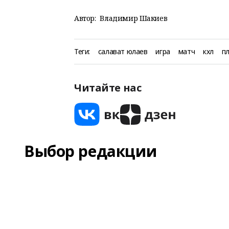
Автор:
Владимир Шакиев
Теги:
салават юлаев
игра
матч
кхл
п
Читайте нас
Выбор редакции