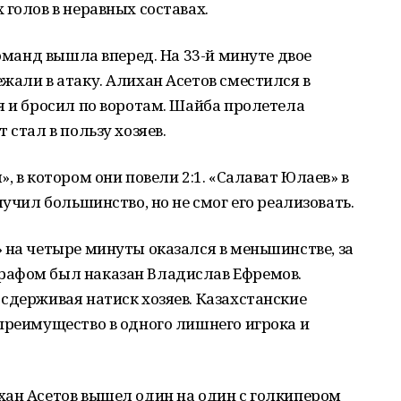
 голов в неравных составах.
команд вышла вперед. На 33-й минуте двое
жали в атаку. Алихан Асетов сместился в
я и бросил по воротам. Шайба пролетела
 стал в пользу хозяев.
, в котором они повели 2:1. «Салават Юлаев» в
лучил большинство, но не смог его реализовать.
 на четыре минуты оказался в меньшинстве, за
рафом был наказан Владислав Ефремов.
сдерживая натиск хозяев. Казахстанские
преимущество в одного лишнего игрока и
хан Асетов вышел один на один с голкипером