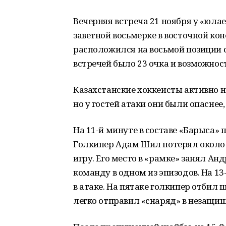
Вечерняя встреча 21 ноября у «юлае
заветной восьмерке в восточной ко
расположился на восьмой позиции 
встречей было 23 очка и возможнос
Казахстанские хоккеисты активно н
но у гостей атаки они были опаснее, 
На 11-й минуте в составе «Барыса»
Голкипер Адам Шил потерял около в
игру. Его место в «рамке» занял Ан
команду в одном из эпизодов. На 1
в атаке. На пятаке голкипер отбил 
легко отправил «снаряд» в незащищ