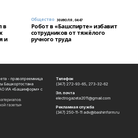
Общество
30 ИЮЛЯ , 04:47
 в
Робот в «Башспирте» избавит
х
сотрудников от тяжёлого
я и
ручного труда
ета - правопреемница
Телефон
ты Башкортостана
(347) 272-93-65, 273-32-62
АО ИА «Башинформ» с
Эл. почта
electrogazeta2011@gmail.com
материалов
ной газеты»
Рекламная служба
(347) 250-11-11 adv@bashinform.ru