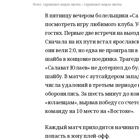
Фото:
скриншот видео матча. / скриншот видео матча.
В пятницу вечером болельщики «Са
посмотреть игру любимого клуба. 
гостях. Первые две встречи на вые
Сначала на их пути встал ярославс
они вели 2:0, но едва не проиграли 
шайба в концовке поединка. Трагеди
«Салават Юлаев» не дотерпел до бу
шайбу. В матче с аутсайдером запа
числа удалений в третьем периоде 
оборонялись. За шесть минут до ко
«юлаевцам», вырвав победу со счет
команду на 10 место на «Востоке».
Каждый матч приходится начинать с
попасть в зону плей-офф.