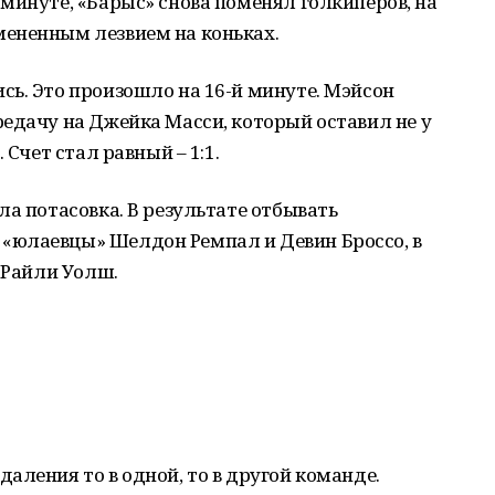
минуте, «Барыс» снова поменял голкиперов, на
ененным лезвием на коньках.
ь. Это произошло на 16-й минуте. Мэйсон
едачу на Джейка Масси, который оставил не у
 Счет стал равный – 1:1.
ла потасовка. В результате отбывать
«юлаевцы» Шелдон Ремпал и Девин Броссо, в
 Райли Уолш.
аления то в одной, то в другой команде.