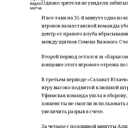
Однако зрители не увидели забитых
И все-таки на 35-й минуте одна из 
игроков казахстанской команды убе
центр от правого клуба вбрасывани
между щитков Семена Вязового. Счет
Второй период остался за «Барысом»
концовке этого игрового отрезка по
В третьем периоде «Салават Юлаев»
игру высоко поднятой клюшкой шт
Уфимская команда ушла в оборону, 
хоккеисты не смогли использовать 
увеличить разрыв в счете.
За четыре с половиной минуты Али