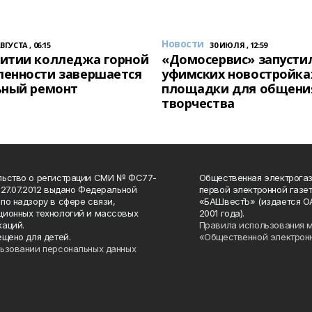
Новости
АВГУСТА , 06:15
30 ИЮЛЯ , 12:59
итии колледжа горной
«Домосервис» запустил
енности завершается
уфимских новостройка
ьный ремонт
площадки для общени
творчества
льство о регистрации СМИ № ФС77-
Общественная электрогаз
 27.07.2012 выдано Федеральной
первой электронной газе
по надзору в сфере связи,
«БАШвестЪ» (издается О
ионных технологий и массовых
2001 года).
аций.
Правила использования 
ещено для детей.
«Общественной электрон
ьзовании персональных данных