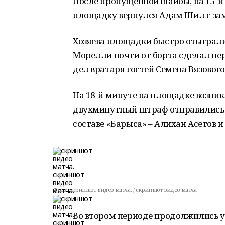
После пропущенной шайбы, на 15-й 
площадку вернулся Адам Шил с зам
Хозяева площадки быстро отыгралис
Морелли почти от борта сделал пер
дел вратаря гостей Семена Вязового.
На 18-й минуте на площадке возник
двухминутный штраф отправились 
составе «Барыса» – Алихан Асетов и
Фото:
скриншот видео матча. / скриншот видео матча.
Во втором периоде продолжились уд