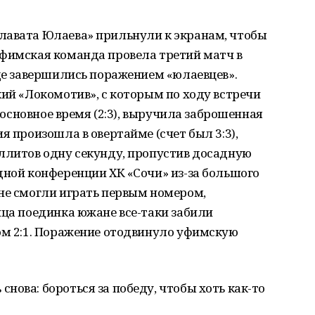
лавата Юлаева» прильнули к экранам, чтобы
Уфимская команда провела третий матч в
зде завершились поражением «юлаевцев».
кий «Локомотив», с которым по ходу встречи
в основное время (2:3), выручила заброшенная
я произошла в овертайме (счет был 3:3),
ллитов одну секунду, пропустив досадную
дной конференции ХК «Сочи» из-за большого
не смогли играть первым номером,
нца поединка южане все-таки забили
ом 2:1. Поражение отодвинуло уфимскую
нова: бороться за победу, чтобы хоть как-то