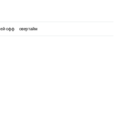
лей-офф
овертайм