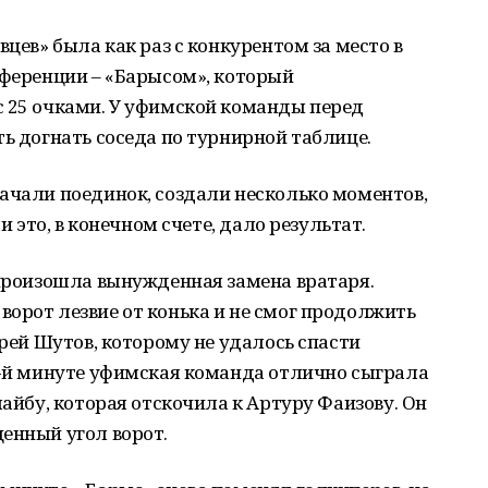
вцев» была как раз с конкурентом за место в
нференции – «Барысом», который
с 25 очками. У уфимской команды перед
ть догнать соседа по турнирной таблице.
ачали поединок, создали несколько моментов,
и это, в конечном счете, дало результат.
 произошла вынужденная замена вратаря.
орот лезвие от конька и не смог продолжить
дрей Шутов, которому не удалось спасти
3-й минуте уфимская команда отлично сыграла
шайбу, которая отскочила к Артуру Фаизову. Он
енный угол ворот.