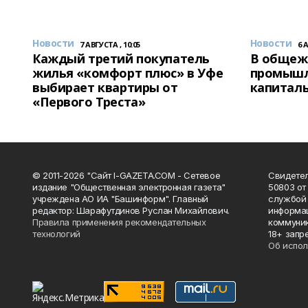
Новости
Новости
7 АВГУСТА , 10:05
6 
Каждый третий покупатель
В общеж
жилья «комфорт плюс» в Уфе
промышл
выбирает квартиры от
капитал
«Первого Треста»
© 2011-2026 "Сайт I-GAZETA.COM - Сетевое
Свидете
издание "Общественная электронная газета"
50803 от
учреждена АО ИА "Башинформ". Главный
службой 
редактор: Шарафутдинов Руслан Михайлович.
информац
Правила применения рекомендательных
коммуник
технологий
18+ запр
Об испол