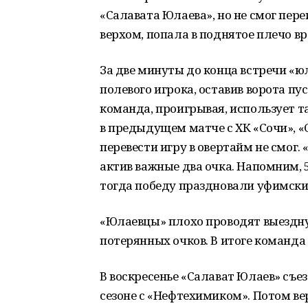
«Салавата Юлаева», но не смог пер
верхом, попала в поднятое плечо вр
За две минуты до конца встречи «ю
полевого игрока, оставив ворота пу
команда, проигрывая, использует т
в предыдущем матче с ХК «Сочи», 
перевести игру в овертайм не смог. 
актив важные два очка. Напомним, 
тогда победу праздновали уфимские 
«Юлаевцы» плохо проводят выездну
потерянных очков. В итоге команда 
В воскресенье «Салават Юлаев» съез
сезоне с «Нефтехимиком». Потом вер