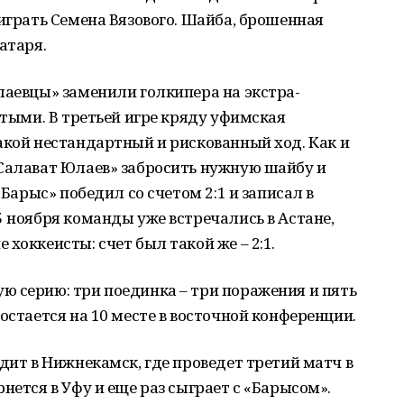
еиграть Семена Вязового. Шайба, брошенная
атаря.
лаевцы» заменили голкипера на экстра-
стыми. В третьей игре кряду уфимская
акой нестандартный и рискованный ход. Как и
«Салават Юлаев» забросить нужную шайбу и
«Барыс» победил со счетом 2:1 и записал в
5 ноября команды уже встречались в Астане,
хоккеисты: счет был такой же – 2:1.
ю серию: три поединка – три поражения и пять
остается на 10 месте в восточной конференции.
дит в Нижнекамск, где проведет третий матч в
нется в Уфу и еще раз сыграет с «Барысом».