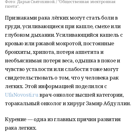
Фото:
Дарьи Святохиной. / "Общественная электронная
газета".
Признаками рака лёгких могут стать боли в
груди, усиливающиеся при кашле, смехе или
глубоком дыхании. Усиливающийся кашель с
кровью или ржавой мокротой, постоянные
бронхиты, хрипота, потеря аппетита и
необъяснимая потеря веса, одышка в покое и
чувство усталости или слабости тоже могут
свидетельствовать о том, что у человека рак
легких. Этой информацией поделился с
UfaNovosti.ru
врач-онколог высшей категории,
торакальный онколог и хирург Замир Абдуллин.
Курение — одна из главных причин развития
рака легких.