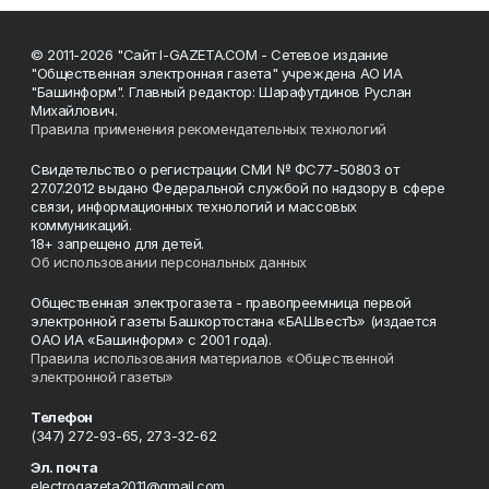
© 2011-2026 "Сайт I-GAZETA.COM - Сетевое издание
"Общественная электронная газета" учреждена АО ИА
"Башинформ". Главный редактор: Шарафутдинов Руслан
Михайлович.
Правила применения рекомендательных технологий
Свидетельство о регистрации СМИ № ФС77-50803 от
27.07.2012 выдано Федеральной службой по надзору в сфере
связи, информационных технологий и массовых
коммуникаций.
18+ запрещено для детей.
Об использовании персональных данных
Общественная электрогазета - правопреемница первой
электронной газеты Башкортостана «БАШвестЪ» (издается
ОАО ИА «Башинформ» с 2001 года).
Правила использования материалов «Общественной
электронной газеты»
Телефон
(347) 272-93-65, 273-32-62
Эл. почта
electrogazeta2011@gmail.com