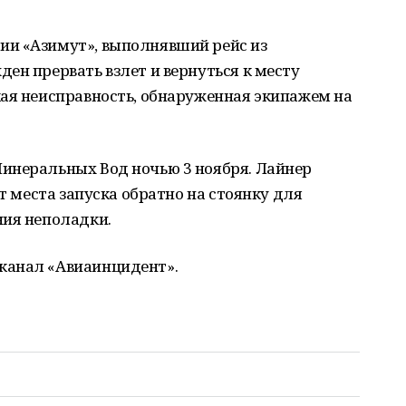
ии «Азимут», выполнявший рейс из
ен прервать взлет и вернуться к месту
кая неисправность, обнаруженная экипажем на
инеральных Вод ночью 3 ноября. Лайнер
от места запуска обратно на стоянку для
ния неполадки.
канал «Авиаинцидент».