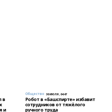
Общество
30 ИЮЛЯ , 04:47
 в
Робот в «Башспирте» избавит
х
сотрудников от тяжёлого
я и
ручного труда