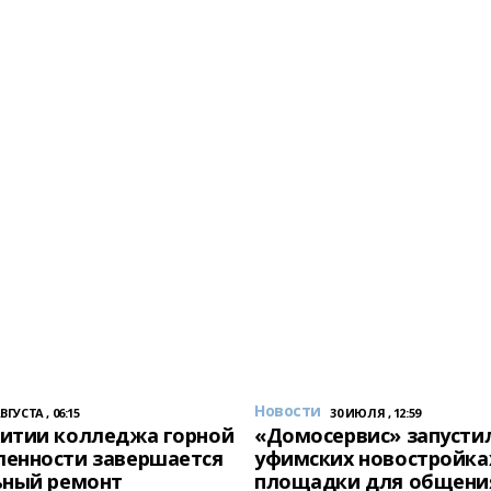
Новости
АВГУСТА , 06:15
30 ИЮЛЯ , 12:59
итии колледжа горной
«Домосервис» запустил
енности завершается
уфимских новостройка
ьный ремонт
площадки для общени