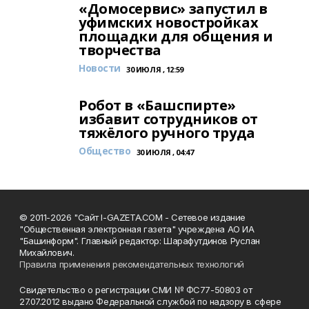
«Домосервис» запустил в
уфимских новостройках
площадки для общения и
творчества
Новости
30 ИЮЛЯ , 12:59
Робот в «Башспирте»
избавит сотрудников от
тяжёлого ручного труда
Общество
30 ИЮЛЯ , 04:47
© 2011-2026 "Сайт I-GAZETA.COM - Сетевое издание
"Общественная электронная газета" учреждена АО ИА
"Башинформ". Главный редактор: Шарафутдинов Руслан
Михайлович.
Правила применения рекомендательных технологий
Свидетельство о регистрации СМИ № ФС77-50803 от
27.07.2012 выдано Федеральной службой по надзору в сфере