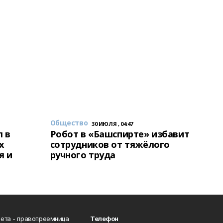
Общество
30 ИЮЛЯ , 04:47
 в
Робот в «Башспирте» избавит
х
сотрудников от тяжёлого
я и
ручного труда
ета - правопреемница
Телефон