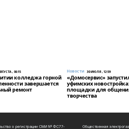
Новости
АВГУСТА , 06:15
30 ИЮЛЯ , 12:59
итии колледжа горной
«Домосервис» запустил
енности завершается
уфимских новостройка
ьный ремонт
площадки для общени
творчества
льство о регистрации СМИ № ФС77-
Общественная электрогаз