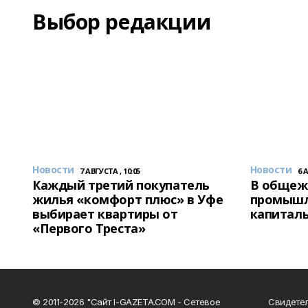
Выбор редакции
Новости
Новости
7 АВГУСТА , 10:05
6 
Каждый третий покупатель
В общеж
жилья «комфорт плюс» в Уфе
промышл
выбирает квартиры от
капитал
«Первого Треста»
© 2011-2026 "Сайт I-GAZETA.COM - Сетевое
Свидете