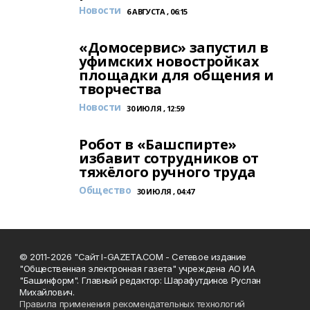
Новости
6 АВГУСТА , 06:15
«Домосервис» запустил в
уфимских новостройках
площадки для общения и
творчества
Новости
30 ИЮЛЯ , 12:59
Робот в «Башспирте»
избавит сотрудников от
тяжёлого ручного труда
Общество
30 ИЮЛЯ , 04:47
© 2011-2026 "Сайт I-GAZETA.COM - Сетевое издание
"Общественная электронная газета" учреждена АО ИА
"Башинформ". Главный редактор: Шарафутдинов Руслан
Михайлович.
Правила применения рекомендательных технологий