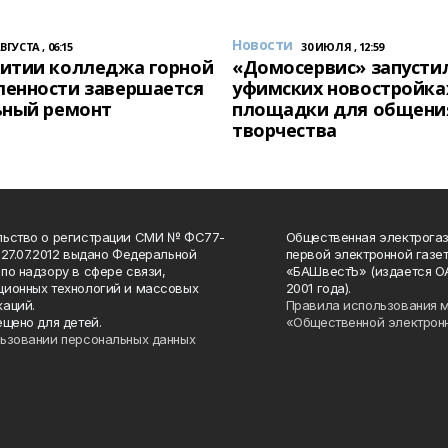
Новости
АВГУСТА , 06:15
30 ИЮЛЯ , 12:59
итии колледжа горной
«Домосервис» запустил
енности завершается
уфимских новостройка
ьный ремонт
площадки для общени
творчества
льство о регистрации СМИ № ФС77-
Общественная электрогаз
 27.07.2012 выдано Федеральной
первой электронной газе
по надзору в сфере связи,
«БАШвестЪ» (издается О
ионных технологий и массовых
2001 года).
аций.
Правила использования 
ещено для детей.
«Общественной электрон
ьзовании персональных данных