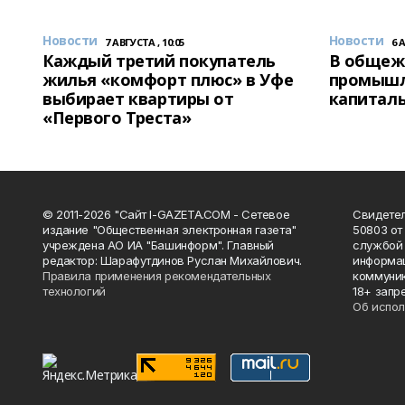
Новости
Новости
7 АВГУСТА , 10:05
6 
Каждый третий покупатель
В общеж
жилья «комфорт плюс» в Уфе
промышл
выбирает квартиры от
капитал
«Первого Треста»
© 2011-2026 "Сайт I-GAZETA.COM - Сетевое
Свидете
издание "Общественная электронная газета"
50803 от
учреждена АО ИА "Башинформ". Главный
службой 
редактор: Шарафутдинов Руслан Михайлович.
информац
Правила применения рекомендательных
коммуник
технологий
18+ запр
Об испол