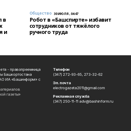
Общество
30 ИЮЛЯ , 04:47
 в
Робот в «Башспирте» избавит
х
сотрудников от тяжёлого
я и
ручного труда
ета - правопреемница
Телефон
ты Башкортостана
(347) 272-93-65, 273-32-62
АО ИА «Башинформ» с
Эл. почта
electrogazeta2011@gmail.com
материалов
ной газеты»
Рекламная служба
(347) 250-11-11 adv@bashinform.ru