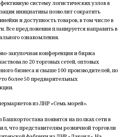
ффективную систему логистических узлов в
изация инициативы позволит сократить
нейки и доступность товаров, в том числе в
и. Все предложения планируется направить в
ального ознакомления.
ово-закупочная конференция и биржа
частвовало 20 торговых сетей, оптовых
ного бизнеса и свыше 100 производителей, по
то более 50 предварительных
кции.
пермаркетов из ЛНР «Семь морей».
з Башкортостана появятся на полках сети в
вил, что представителям розничной торговли
итерской фабрики из ДНР «Лаконд». На