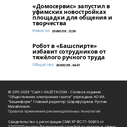
«Домосервис» запустил в
уфимских новостройках
площадки для общения и
творчества
Новости
30 ИЮЛЯ , 12:59
Робот в «Башспирте»
избавит сотрудников от
тяжёлого ручного труда
Общество
30 ИЮЛЯ , 04:47
© 2011-2026 "Сайт I-GAZETA.COM - Сетевое издание
"Общественная электронная газета" учреждена АО ИА
"Башинформ". Главный редактор: Шарафутдинов Руслан
Михайлович.
Правила применения рекомендательных технологий
Свидетельство о регистрации СМИ № ФС77-50803 от
27.07.2012 выдано Федеральной службой по надзору в сфере