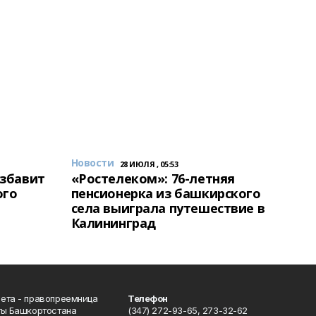
Новости
28 ИЮЛЯ , 05:53
избавит
«Ростелеком»: 76-летняя
ого
пенсионерка из башкирского
села выиграла путешествие в
Калининград
ета - правопреемница
Телефон
ты Башкортостана
(347) 272-93-65, 273-32-62