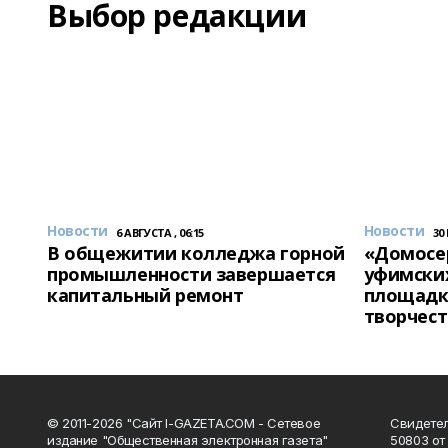
Выбор редакции
Новости
Новости
6 АВГУСТА , 06:15
30
В общежитии колледжа горной
«Домосер
промышленности завершается
уфимски
капитальный ремонт
площадк
творчест
© 2011-2026 "Сайт I-GAZETA.COM - Сетевое
Свидете
издание "Общественная электронная газета"
50803 от