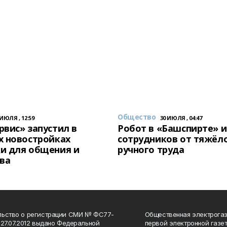
Общество
 ИЮЛЯ , 12:59
30 ИЮЛЯ , 04:47
вис» запустил в
Робот в «Башспирте» 
х новостройках
сотрудников от тяжёл
и для общения и
ручного труда
ва
льство о регистрации СМИ № ФС77-
Общественная электрогаз
 27.07.2012 выдано Федеральной
первой электронной газе