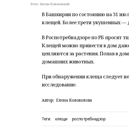
Фото:
Елены Колоколовой.
В Башкирии по состоянию на 31 июл
клещей. Более трети укушенных — д
В Роспотребнадзоре по РБ просят тщ
Клещей можно принести в дом даже 
цепляются за растения. Попав в дом
домашних животных.
При обнаружении клеща следует нез
исследование.
Автор:
Елена Колоколова
Теги:
клещи
роспотребнадзор