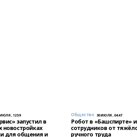
Общество
 ИЮЛЯ , 12:59
30 ИЮЛЯ , 04:47
вис» запустил в
Робот в «Башспирте» 
х новостройках
сотрудников от тяжёл
и для общения и
ручного труда