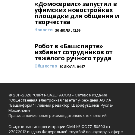
«Домосервис» запустил в
уфимских новостройках
площадки для общения и
творчества
Новости
30 ИЮЛЯ , 12:59
Робот в «Башспирте»
избавит сотрудников от
тяжёлого ручного труда
Общество
30 ИЮЛЯ , 04:47
© 2011-2026 "Сайт I-GAZETA.COM - Сетевое издание
"Общественная электронная газета" учреждена АО ИА
"Башинформ". Главный редактор: Шарафутдинов Руслан
Михайлович.
Правила применения рекомендательных технологий
Свидетельство о регистрации СМИ № ФС77-50803 от
27.07.2012 выдано Федеральной службой по надзору в сфере