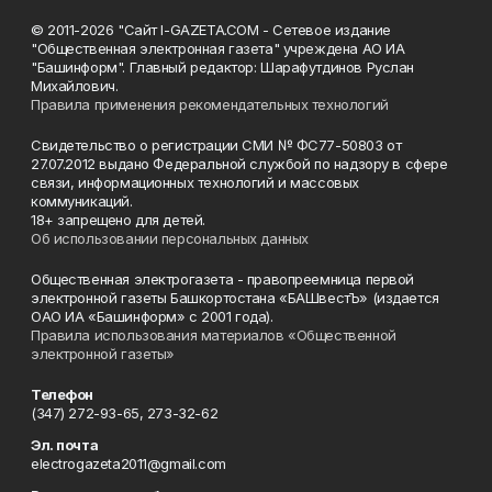
© 2011-2026 "Сайт I-GAZETA.COM - Сетевое издание
"Общественная электронная газета" учреждена АО ИА
"Башинформ". Главный редактор: Шарафутдинов Руслан
Михайлович.
Правила применения рекомендательных технологий
Свидетельство о регистрации СМИ № ФС77-50803 от
27.07.2012 выдано Федеральной службой по надзору в сфере
связи, информационных технологий и массовых
коммуникаций.
18+ запрещено для детей.
Об использовании персональных данных
Общественная электрогазета - правопреемница первой
электронной газеты Башкортостана «БАШвестЪ» (издается
ОАО ИА «Башинформ» с 2001 года).
Правила использования материалов «Общественной
электронной газеты»
Телефон
(347) 272-93-65, 273-32-62
Эл. почта
electrogazeta2011@gmail.com