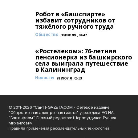
Робот в «Башспирте»
избавит сотрудников от
тяжёлого ручного труда
Общество
30 ИЮЛЯ , 04:47
«Ростелеком»: 76-летняя
пенсионерка из башкирского
села выиграла путешествие
в Калининград
Новости
28 ИЮЛЯ , 05:53
© 2011-2026 "Сайт I-GAZETA.COM - Сетевое издание
"Общественная электронная газета" учреждена АО ИА
"Башинформ". Главный редактор: Шарафутдинов Руслан
Михайлович.
Правила применения рекомендательных технологий