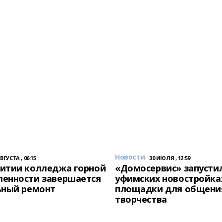
Новости
АВГУСТА , 06:15
30 ИЮЛЯ , 12:59
итии колледжа горной
«Домосервис» запустил
енности завершается
уфимских новостройка
ьный ремонт
площадки для общени
творчества