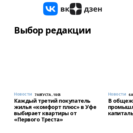
Выбор редакции
Новости
Новости
7 АВГУСТА , 10:05
6 
Каждый третий покупатель
В общеж
жилья «комфорт плюс» в Уфе
промышл
выбирает квартиры от
капитал
«Первого Треста»