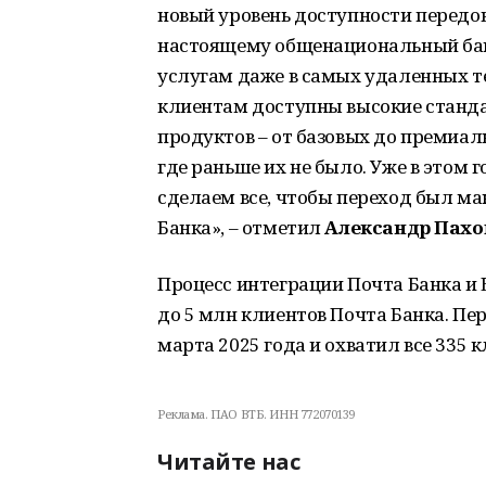
новый уровень доступности передо
настоящему общенациональный бан
услугам даже в самых удаленных т
клиентам доступны высокие станд
продуктов – от базовых до премиал
где раньше их не было. Уже в этом г
сделаем все, чтобы переход был 
Банка», – отметил
Александр Пах
Процесс интеграции Почта Банка и В
до 5 млн клиентов Почта Банка. П
марта 2025 года и охватил все 335 
Реклама. ПАО ВТБ. ИНН 772070139
Читайте нас