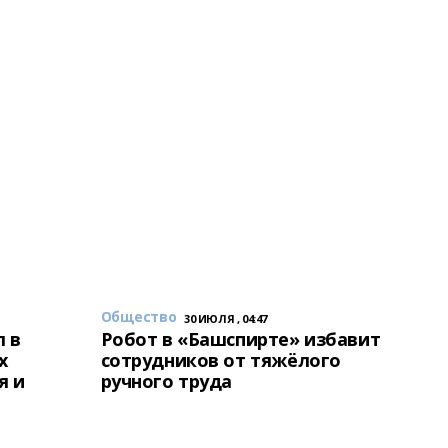
Общество
30 ИЮЛЯ , 04:47
 в
Робот в «Башспирте» избавит
х
сотрудников от тяжёлого
я и
ручного труда