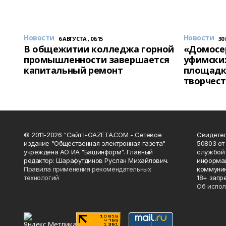
Новости
Новости
6 АВГУСТА , 06:15
30
В общежитии колледжа горной
«Домосер
промышленности завершается
уфимски
капитальный ремонт
площадк
творчест
© 2011-2026 "Сайт I-GAZETA.COM - Сетевое
Свидете
издание "Общественная электронная газета"
50803 от
учреждена АО ИА "Башинформ". Главный
службой 
редактор: Шарафутдинов Руслан Михайлович.
информац
Правила применения рекомендательных
коммуник
технологий
18+ запр
Об испол