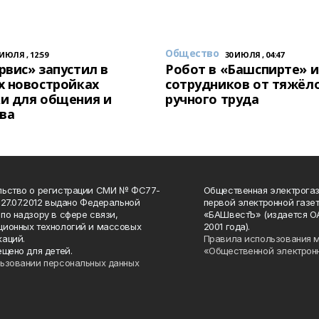
Общество
 ИЮЛЯ , 12:59
30 ИЮЛЯ , 04:47
вис» запустил в
Робот в «Башспирте» 
х новостройках
сотрудников от тяжёл
и для общения и
ручного труда
ва
льство о регистрации СМИ № ФС77-
Общественная электрогаз
 27.07.2012 выдано Федеральной
первой электронной газе
по надзору в сфере связи,
«БАШвестЪ» (издается О
ионных технологий и массовых
2001 года).
аций.
Правила использования 
ещено для детей.
«Общественной электрон
ьзовании персональных данных