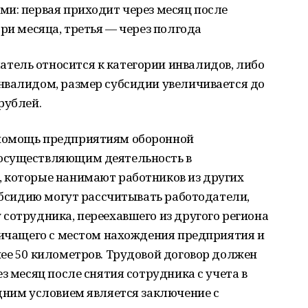
ми: первая приходит через месяц после
ри месяца, третья — через полгода
ель относится к категории инвалидов, либо
нвалидом, размер субсидии увеличивается до
рублей.
помощь предприятиям оборонной
осуществляющим деятельность в
 которые нанимают работников из других
субсидию могут рассчитывать работодатели,
сотрудника, переехавшего из другого региона
ничащего с местом нахождения предприятия и
ее 50 километров. Трудовой договор должен
з месяц после снятия сотрудника с учета в
дним условием является заключение с