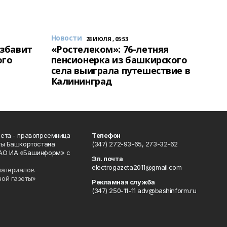
Новости
28 ИЮЛЯ , 05:53
избавит
«Ростелеком»: 76-летняя
ого
пенсионерка из башкирского
села выиграла путешествие в
Калининград
ета - правопреемница
Телефон
ты Башкортостана
(347) 272-93-65, 273-32-62
АО ИА «Башинформ» с
Эл. почта
electrogazeta2011@gmail.com
материалов
ной газеты»
Рекламная служба
(347) 250-11-11 adv@bashinform.ru