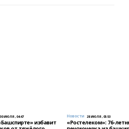
Новости
30 ИЮЛЯ , 04:47
28 ИЮЛЯ , 05:53
«Башспирте» избавит
«Ростелеком»: 76-летн
ков от тяжёлого
пенсионерка из башки