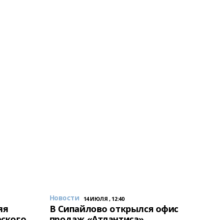
Новости
14 ИЮЛЯ , 12:40
яя
В Сипайлово открылся офис
рского
продаж «Атлантиса»