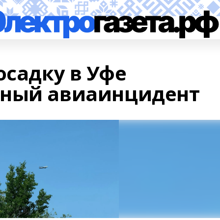
осадку в Уфе
сный авиаинцидент