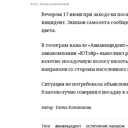
Фото:
Елены Колоколовой.
Вечером 17 июня при заходе на по
инцидент. Экипаж самолета сообщи
цвета.
В телеграм-канале «Авиаинцидент» 
авиакомпании «ЮТэйр» выполнял ре
взлетно-посадочную полосу пилот
направлен со стороны населенного 
Ситуация не потребовала объявлени
благополучно совершил посадку в 
Автор:
Елена Колоколова
Теги:
авиаинцидент
ослепление лазером