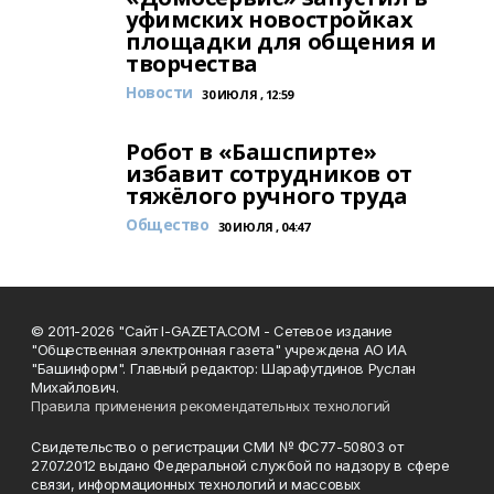
уфимских новостройках
площадки для общения и
творчества
Новости
30 ИЮЛЯ , 12:59
Робот в «Башспирте»
избавит сотрудников от
тяжёлого ручного труда
Общество
30 ИЮЛЯ , 04:47
© 2011-2026 "Сайт I-GAZETA.COM - Сетевое издание
"Общественная электронная газета" учреждена АО ИА
"Башинформ". Главный редактор: Шарафутдинов Руслан
Михайлович.
Правила применения рекомендательных технологий
Свидетельство о регистрации СМИ № ФС77-50803 от
27.07.2012 выдано Федеральной службой по надзору в сфере
связи, информационных технологий и массовых