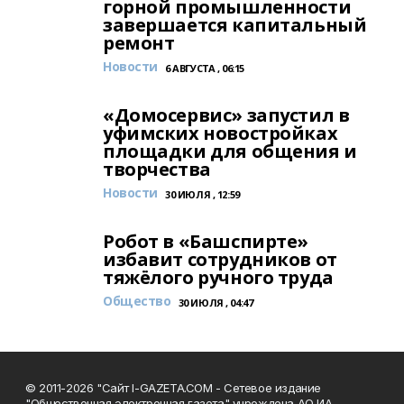
горной промышленности
завершается капитальный
ремонт
Новости
6 АВГУСТА , 06:15
«Домосервис» запустил в
уфимских новостройках
площадки для общения и
творчества
Новости
30 ИЮЛЯ , 12:59
Робот в «Башспирте»
избавит сотрудников от
тяжёлого ручного труда
Общество
30 ИЮЛЯ , 04:47
© 2011-2026 "Сайт I-GAZETA.COM - Сетевое издание
"Общественная электронная газета" учреждена АО ИА