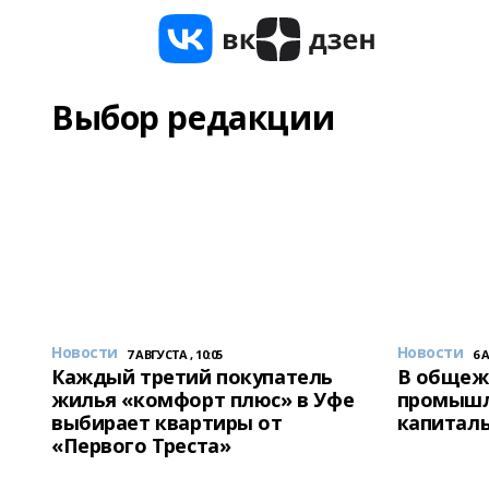
Выбор редакции
Новости
Новости
7 АВГУСТА , 10:05
6 
Каждый третий покупатель
В общеж
жилья «комфорт плюс» в Уфе
промышл
выбирает квартиры от
капитал
«Первого Треста»