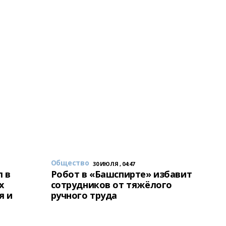
Общество
30 ИЮЛЯ , 04:47
 в
Робот в «Башспирте» избавит
х
сотрудников от тяжёлого
я и
ручного труда