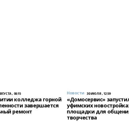
Новости
АВГУСТА , 06:15
30 ИЮЛЯ , 12:59
итии колледжа горной
«Домосервис» запустил
енности завершается
уфимских новостройка
ьный ремонт
площадки для общени
творчества