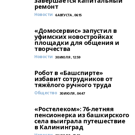
завершается капитальный
ремонт
Новости
6 АВГУСТА , 06:15
«Домосервис» запустил в
уфимских новостройках
площадки для общения и
творчества
Новости
30 ИЮЛЯ , 12:59
Робот в «Башспирте»
избавит сотрудников от
тяжёлого ручного труда
Общество
30 ИЮЛЯ , 04:47
«Ростелеком»: 76-летняя
пенсионерка из башкирского
села выиграла путешествие
в Калининград
Новости