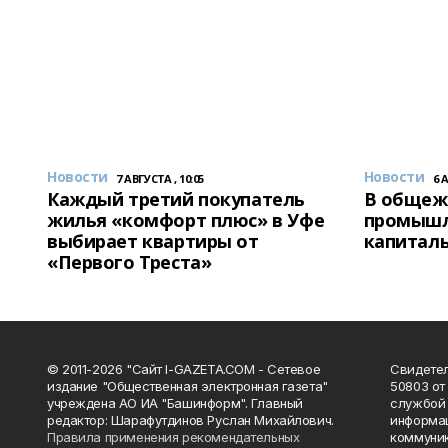
Новости
Новости
7 АВГУСТА , 10:05
6 
Каждый третий покупатель
В общеж
жилья «комфорт плюс» в Уфе
промышл
выбирает квартиры от
капитал
«Первого Треста»
© 2011-2026 "Сайт I-GAZETA.COM - Сетевое
Свидете
издание "Общественная электронная газета"
50803 от
учреждена АО ИА "Башинформ". Главный
службой 
редактор: Шарафутдинов Руслан Михайлович.
информац
Правила применения рекомендательных
коммуник