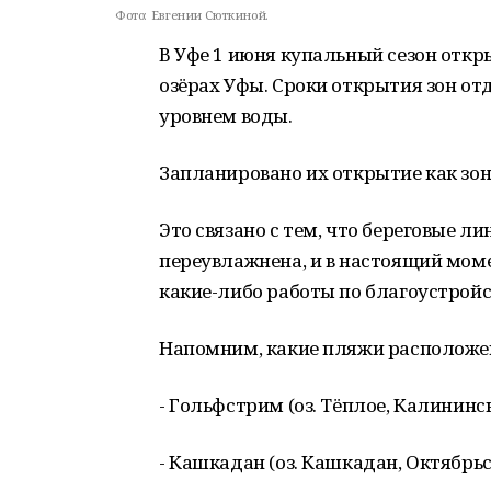
Фото:
Евгении Сюткиной.
В Уфе 1 июня купальный сезон откр
озёрах Уфы. Сроки открытия зон отд
уровнем воды.
Запланировано их открытие как зон
Это связано с тем, что береговые 
переувлажнена, и в настоящий мом
какие-либо работы по благоустройс
Напомним, какие пляжи расположены
- Гольфстрим (оз. Тёплое, Калининс
- Кашкадан (оз. Кашкадан, Октябрьс