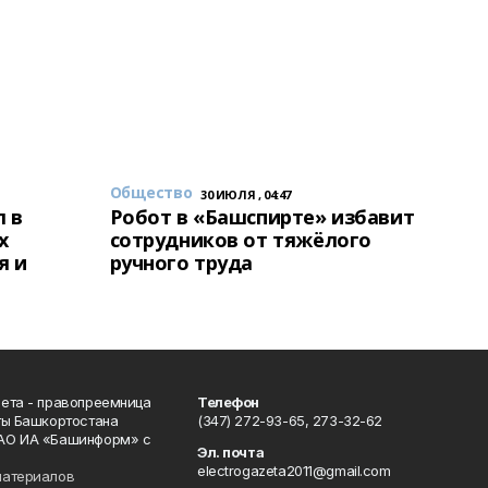
Общество
30 ИЮЛЯ , 04:47
 в
Робот в «Башспирте» избавит
х
сотрудников от тяжёлого
я и
ручного труда
ета - правопреемница
Телефон
ты Башкортостана
(347) 272-93-65, 273-32-62
АО ИА «Башинформ» с
Эл. почта
electrogazeta2011@gmail.com
материалов