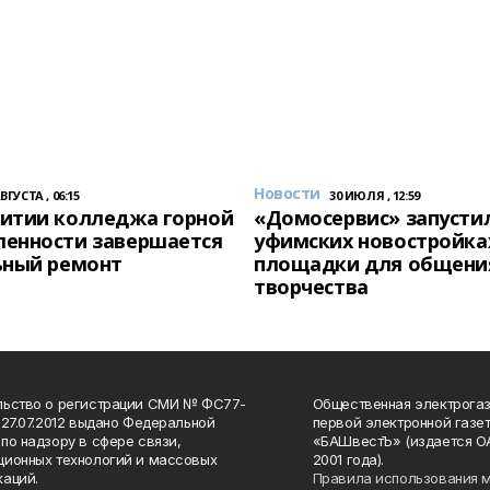
Новости
АВГУСТА , 06:15
30 ИЮЛЯ , 12:59
итии колледжа горной
«Домосервис» запустил
енности завершается
уфимских новостройка
ьный ремонт
площадки для общени
творчества
льство о регистрации СМИ № ФС77-
Общественная электрогаз
 27.07.2012 выдано Федеральной
первой электронной газе
по надзору в сфере связи,
«БАШвестЪ» (издается О
ионных технологий и массовых
2001 года).
аций.
Правила использования 