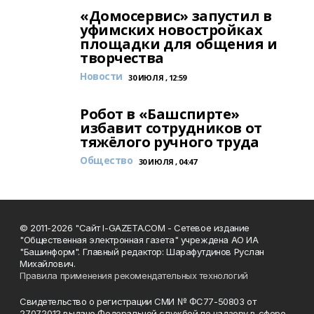
«Домосервис» запустил в
уфимских новостройках
площадки для общения и
творчества
Новости
30 ИЮЛЯ , 12:59
Робот в «Башспирте»
избавит сотрудников от
тяжёлого ручного труда
Общество
30 ИЮЛЯ , 04:47
© 2011-2026 "Сайт I-GAZETA.COM - Сетевое издание
"Общественная электронная газета" учреждена АО ИА
"Башинформ". Главный редактор: Шарафутдинов Руслан
Михайлович.
Правила применения рекомендательных технологий
Свидетельство о регистрации СМИ № ФС77-50803 от
27.07.2012 выдано Федеральной службой по надзору в сфере