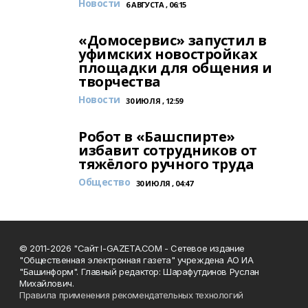
Новости
6 АВГУСТА , 06:15
«Домосервис» запустил в
уфимских новостройках
площадки для общения и
творчества
Новости
30 ИЮЛЯ , 12:59
Робот в «Башспирте»
избавит сотрудников от
тяжёлого ручного труда
Общество
30 ИЮЛЯ , 04:47
© 2011-2026 "Сайт I-GAZETA.COM - Сетевое издание
"Общественная электронная газета" учреждена АО ИА
"Башинформ". Главный редактор: Шарафутдинов Руслан
Михайлович.
Правила применения рекомендательных технологий