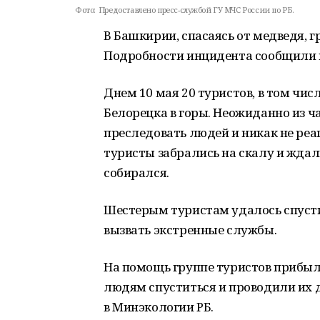
Фото:
Предоставлено пресс-службой ГУ МЧС России по РБ.
В Башкирии, спасаясь от медведя, г
Подробности инцидента сообщили в 
Днем 10 мая 20 туристов, в том чис
Белорецка в горы. Неожиданно из ч
преследовать людей и никак не реаг
туристы забрались на скалу и ждали
собирался.
Шестерым туристам удалось спусти
вызвать экстренные службы.
На помощь группе туристов прибыл
людям спуститься и проводили их д
в Минэкологии РБ.