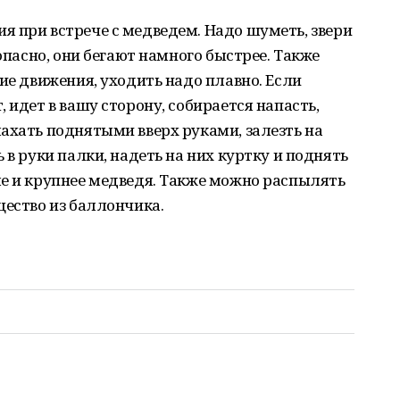
 при встрече с медведем. Надо шуметь, звери
 опасно, они бегают намного быстрее. Также
ие движения, уходить надо плавно. Если
 идет в вашу сторону, собирается напасть,
ахать поднятыми вверх руками, залезть на
 в руки палки, надеть на них куртку и поднять
ше и крупнее медведя. Также можно распылять
щество из баллончика.