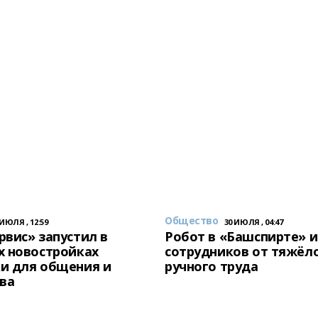
Общество
 ИЮЛЯ , 12:59
30 ИЮЛЯ , 04:47
вис» запустил в
Робот в «Башспирте» 
х новостройках
сотрудников от тяжёл
и для общения и
ручного труда
ва