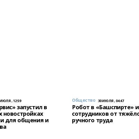
Общество
 ИЮЛЯ , 12:59
30 ИЮЛЯ , 04:47
вис» запустил в
Робот в «Башспирте» 
х новостройках
сотрудников от тяжёл
и для общения и
ручного труда
ва