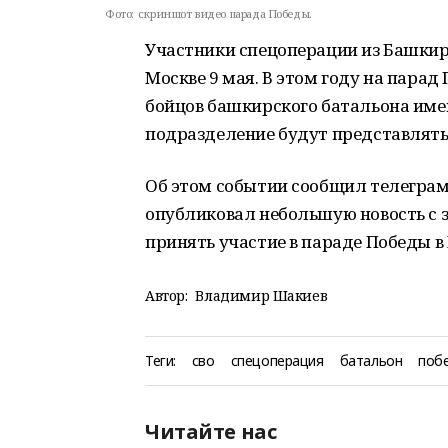
Фото:
скриншот видео парада Победы.
Участники спецоперации из Башкир
Москве 9 мая. В этом году на пара
бойцов башкирского батальона им
подразделение будут представлять
Об этом событии сообщил телеграм
опубликовал небольшую новость с 
принять участие в параде Победы в
Автор:
Владимир Шакиев
Теги:
сво
спецоперация
батальон
поб
Читайте нас