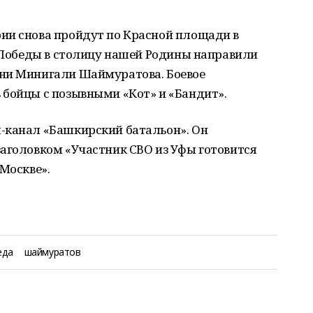
ии снова пройдут по Красной площади в
д Победы в столицу нашей Родины направили
ени Минигали Шаймуратова. Боевое
 бойцы с позывными «Кот» и «Бандит».
-канал «Башкирский батальон». Он
заголовком «Участник СВО из Уфы готовится
 Москве».
еда
шаймуратов