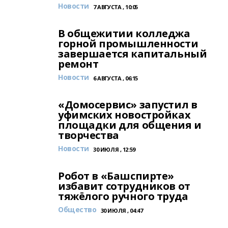
Новости
7 АВГУСТА , 10:05
В общежитии колледжа
горной промышленности
завершается капитальный
ремонт
Новости
6 АВГУСТА , 06:15
«Домосервис» запустил в
уфимских новостройках
площадки для общения и
творчества
Новости
30 ИЮЛЯ , 12:59
Робот в «Башспирте»
избавит сотрудников от
тяжёлого ручного труда
Общество
30 ИЮЛЯ , 04:47