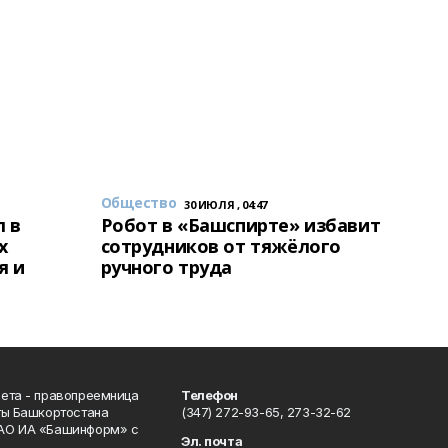
Общество
30 ИЮЛЯ , 04:47
 в
Робот в «Башспирте» избавит
х
сотрудников от тяжёлого
я и
ручного труда
ета - правопреемница
Телефон
ты Башкортостана
(347) 272-93-65, 273-32-62
АО ИА «Башинформ» с
Эл. почта