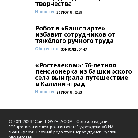
творчества
Новости
30 ИЮЛЯ , 12:59
Робот в «Башспирте»
избавит сотрудников от
тяжёлого ручного труда
Общество
30 ИЮЛЯ , 04:47
«Ростелеком»: 76-летняя
пенсионерка из башкирского
села выиграла путешествие
в Калининград
Новости
28 ИЮЛЯ , 05:53
© 2011-2026 "Сайт I-GAZETA.COM - Сетевое издание
"Общественная электронная газета" учреждена АО ИА
"Башинформ". Главный редактор: Шарафутдинов Руслан
Михайлович.